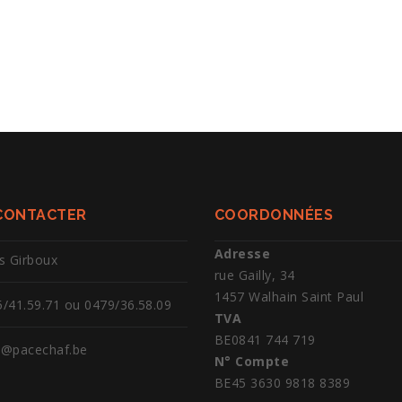
CONTACTER
COORDONNÉES
Adresse
s Girboux
rue Gailly, 34
1457 Walhain Saint Paul
/41.59.71 ou 0479/36.58.09
TVA
BE0841 744 719
o@pacechaf.be
N° Compte
BE45 3630 9818 8389