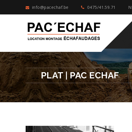
info@pacechaf.be
0475/41.59.71
N
PLAT | PAC ECHAF