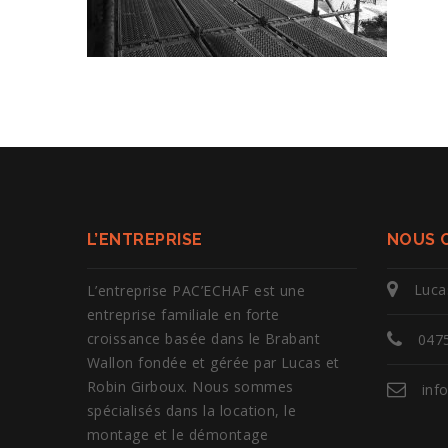
L’ENTREPRISE
NOUS 
Luca
L’entreprise PAC’ECHAF est une
entreprise familiale en forte
croissance basée dans le Brabant
0475
Wallon fondée et gérée par Lucas et
Robin Girboux. Nous sommes
inf
spécialisés dans la location, le
montage et le démontage