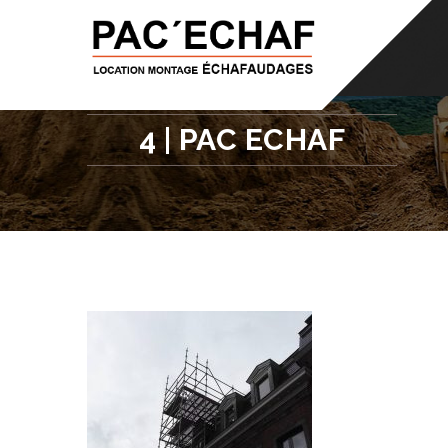
info@pacechaf.be
0475/41.59.71
N
4 | PAC ECHAF