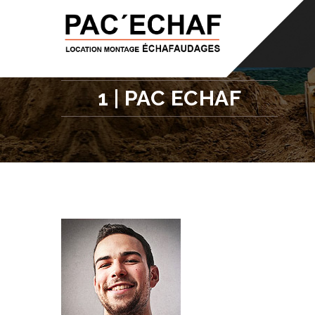
info@pacechaf.be
0475/41.59.71
N
1 | PAC ECHAF