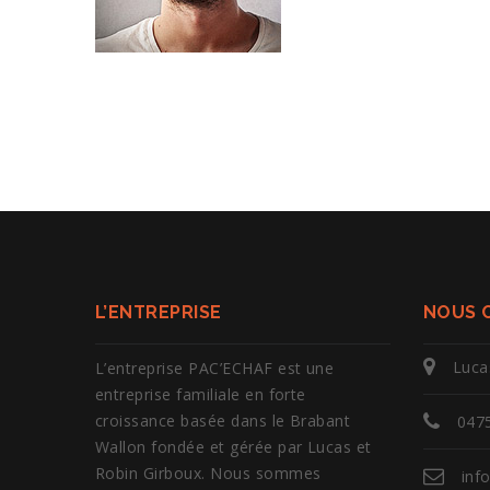
L’ENTREPRISE
NOUS 
Luca
L’entreprise PAC’ECHAF est une
entreprise familiale en forte
croissance basée dans le Brabant
0475
Wallon fondée et gérée par Lucas et
Robin Girboux. Nous sommes
inf