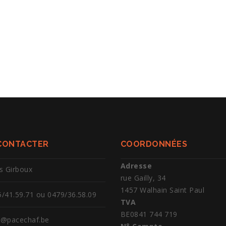
CONTACTER
COORDONNÉES
Adresse
s Girboux
rue Gailly, 34
1457 Walhain Saint Paul
/41.59.71 ou 0479/36.58.09
TVA
BE0841 744 719
o@pacechaf.be